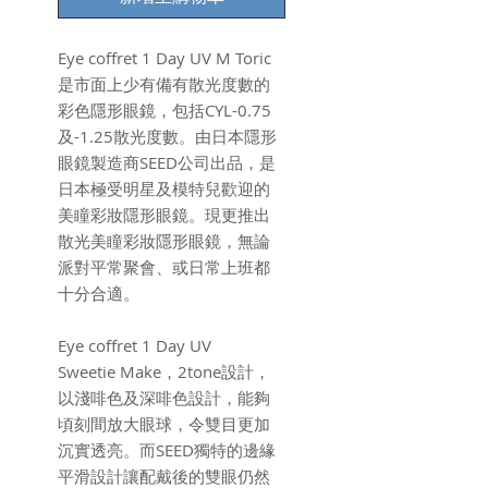
Eye coffret 1 Day UV M Toric
是市面上少有備有散光度數的
彩色隱形眼鏡，包括CYL-0.75
及-1.25散光度數。由日本隱形
眼鏡製造商SEED公司出品，是
日本極受明星及模特兒歡迎的
美瞳彩妝隱形眼鏡。現更推出
散光美瞳彩妝隱形眼鏡，無論
派對平常聚會、或日常上班都
十分合適。
Eye coffret 1 Day UV
Sweetie Make，2tone設計，
以淺啡色及深啡色設計，能夠
頃刻間放大眼球，令雙目更加
沉實透亮。而SEED獨特的邊緣
平滑設計讓配戴後的雙眼仍然