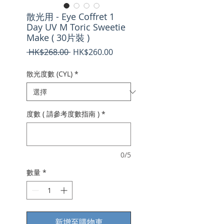
散光用 - Eye Coffret 1
Day UV M Toric Sweetie
Make ( 30片裝 )
一
促
 HK$268.00 
HK$260.00
般
銷
價
價
散光度數 (CYL)
*
格
格
度數 ( 請參考度數指南 )
*
0/5
數量
*
新增至購物車