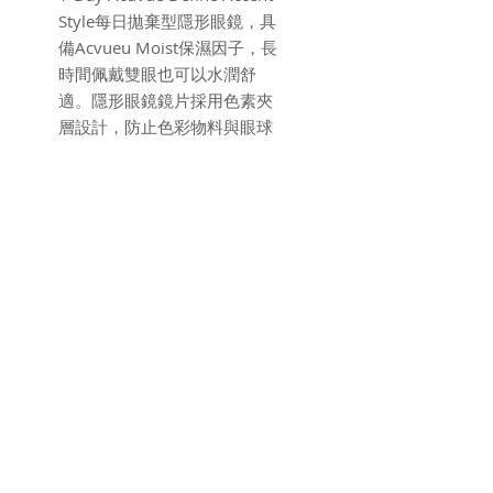
Style每日拋棄型隱形眼鏡，具
備Acvueu Moist保濕因子，長
時間佩戴雙眼也可以水潤舒
適。隱形眼鏡鏡片採用色素夾
層設計，防止色彩物料與眼球
接觸，絕對是水潤舒適健康
CON。
*如果閣下從未佩戴隱形眼鏡，
請先找政府認可註冊視光師檢
查及驗配隱形眼鏡。
產品參數
製造商
Johnson & Johnson
品牌
Acuvue
隱形眼鏡類型
flarehk.info@gmail.com
| Whatsapp
+852 91771075