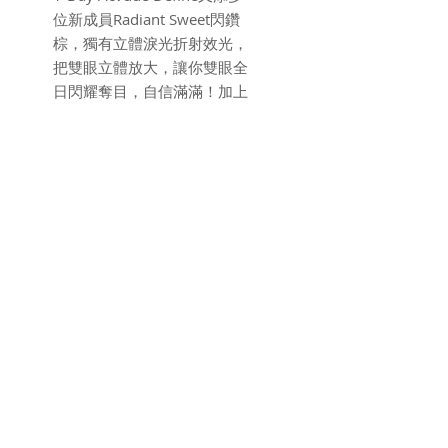
位新成員Radiant Sweet閃鑽
棕，獨有立體淚光折射效光，
把雙眼立體放大，讓你雙眼全
日閃耀奪目，自信滿滿！加上
粉紅色盒包裝，讓人多了一份
少女味！叫人如何抗拒 ~~
*如果閣下從未佩戴隱形眼鏡，
請先找政府認可註冊視光師檢
查及驗配隱形眼鏡。
產品參數
製造商
Johnson & Johnson
品牌
Acuvue
隱形眼鏡類型
flarehk.info@gmail.com
| Whatsapp
+852 91771075
每日彩CON即棄隱形眼鏡Contact
條款及細則
|
個人資料(私隱)
|
政策聲明
Lenses