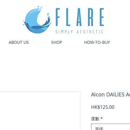
ABOUT US
SHOP
HOW-TO-BUY
Alcon DAILIES 
價
HK$125.00
格
度數
*
選擇