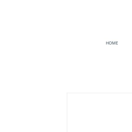
Flare Hong Kong
HOME