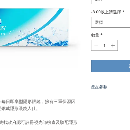
-8.00以上請選擇
*
選擇
數量
*
產品參數
製造商
fort Plus每日即棄型隱形眼鏡，擁有三重保濕因
Alcon
品牌
要佩戴隱形眼鏡人仕。
DAILIES
隱形眼鏡類型
請先找政府認可註冊視光師檢查及驗配隱形
每日即棄隱形眼鏡Contact
弧度