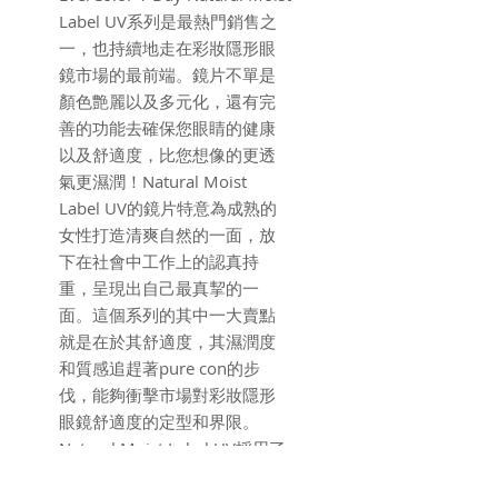
Label UV系列是最熱門銷售之
一，也持續地走在彩妝隱形眼
鏡市場的最前端。鏡片不單是
顏色艶麗以及多元化，還有完
善的功能去確保您眼睛的健康
以及舒適度，比您想像的更透
氣更濕潤！Natural Moist
Label UV的鏡片特意為成熟的
女性打造清爽自然的一面，放
下在社會中工作上的認真持
重，呈現出自己最真挈的一
面。這個系列的其中一大賣點
就是在於其舒適度，其濕潤度
和質感追趕著pure con的步
伐，能夠衝擊市場對彩妝隱形
眼鏡舒適度的定型和界限。
Natural Moist Label UV採用了
約2倍透明質酸，保證鏡片有著