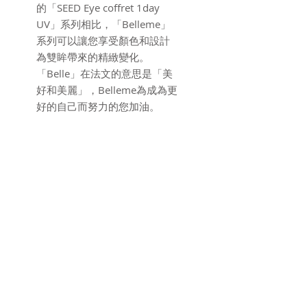
的「SEED Eye coffret 1day
UV」系列相比，「Belleme」
系列可以讓您享受顏色和設計
為雙眸帶來的精緻變化。
「Belle」在法文的意思是「美
好和美麗」，Belleme為成為更
好的自己而努力的您加油。
Belle Brown：安定的棕色，令
雙眼自然放大炯炯有神，極致
的「經典棕色鏡片」。
產品參數
含水量
58%
數量折扣優惠
弧度
8.7
訂購4盒 送額外20片
訂購6盒 送額外30片